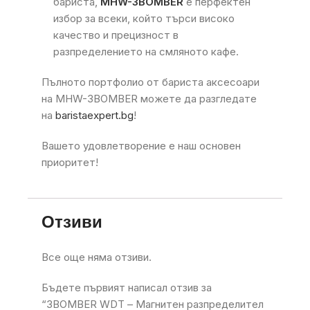
бариста,
MHW-3BOMBER
е перфектен
избор за всеки, който търси високо
качество и прецизност в
разпределението на смляното кафе.
Пълното портфолио от бариста аксесоари
на MHW-3BOMBER можете да разгледате
на
baristaexpert.bg
!
Вашето удовлетворение е наш основен
приоритет!
Отзиви
Все още няма отзиви.
Бъдете първият написал отзив за
“3BOMBER WDT – Магнитен разпределител