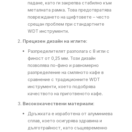
падане, като ги закрепва стабилно към
металната рамка. Това предотвратява
повреждането на щифтовете – често
срещан проблем при стандартните
WDT инструменти.
Прецизен дизайн на иглите
:
Разпределителят разполага с 8 игли с
финост от 0,25 мм. Този дизайн
позволява по-фино и равномерно
разпределение на смляното кафе в
сравнение с традиционните WDT
инструменти, което подобрява
качеството на приготвеното кафе.
Висококачествени материали
:
Дръжката е изработена от алуминиева
сплав, което осигурява здравина и
дълготрайност, като същевременно