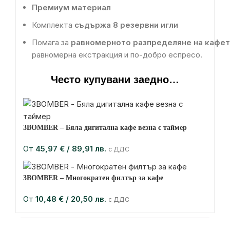
Премиум материал
Комплекта
съдържа 8 резервни игли
П
омага
за
равномерното
разпределяне
на
кафе
равномерна
екстракция
и
по-добро
еспресо
.
Често купувани заедно…
3BOMBER – Бяла дигитална кафе везна с таймер
От
45,97
€
/ 89,91 лв.
с ДДС
3BOMBER – Многократен филтър за кафе
От
10,48
€
/ 20,50 лв.
с ДДС