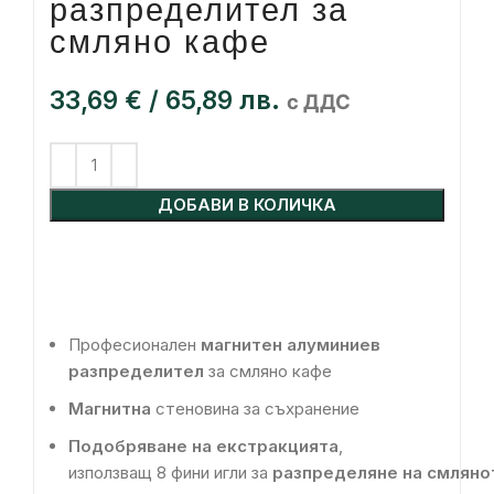
разпределител за
смляно кафе
33,69
€
/ 65,89 лв.
с ДДС
ДОБАВИ В КОЛИЧКА
Професионален
магнитен алуминиев
разпределител
за смляно кафе
Магнитна
стеновина за съхранение
Подобряване на екстракцията
,
използващ
8
фини
игли
за
разпределяне
на
смляно