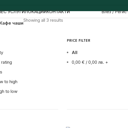
НЕС УСЛУГИ
ЛОКАЦИИ
КОНТАКТИ
Влез / Регис
Showing all 3 results
Кафе чаши
PRICE FILTER
ty
All
rating
0,00
€
/ 0,00 лв.
+
s
ow to high
igh to low