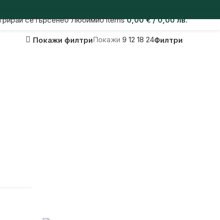
трирай се
Търсене
0
Любими
0
items
0,00
€
/ 0,00 лв.
Покажи
9
12
18
24
Покажи филтри
Филтри