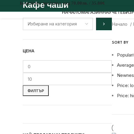
Безплатна доставка над 70.00лв. / 35.80€
Кафе чаши
НАЧАЛО
МАГАЗИН
НАУЧЕТЕ
БИЗ
Начало
SORT BY
ЦЕНА
Populari
Average 
Newnes
Price: l
ФИЛТЪР
Price: h