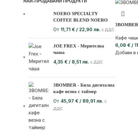
НАЙ-ПРОДАВАНИ ПРОДУКТИ
NOERO SPECIALTY
COFFEE BLEND NOERO
3BOMBER 
От
11,71
€
/ 22,90 лв.
с ДДС
Кафе чаш
6,08
€
/ 1
JOE FREX - Мерителна
Добави в 
чаша
4,35
€
/ 8,51 лв.
с ДДС
3BOMBER - Бяла дигитална
кафе везна с таймер
От
45,97
€
/ 89,91 лв.
с
ДДС