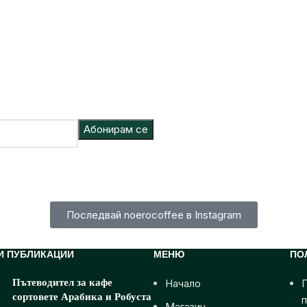
Последвай noerocoffee в Instagram
И ПУБЛИКАЦИИ
МЕНЮ
ПО
Пътеводител за кафе
Начало
П
сортовете Арабика и Робуста
Магазин