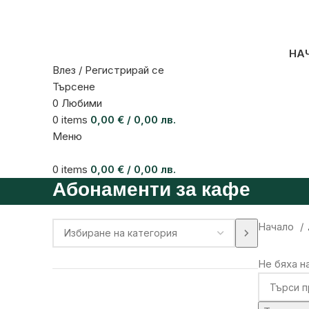
НА
Влез / Регистрирай се
Търсене
0
Любими
0
items
0,00
€
/ 0,00 лв.
Меню
0
items
0,00
€
/ 0,00 лв.
Абонаменти за кафе
Начало
Не бяха н