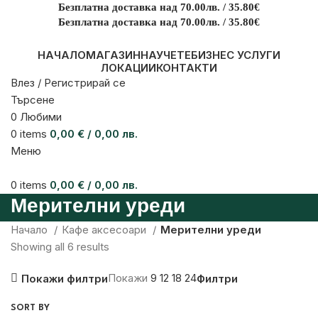
Безплатна доставка над 70.00лв. / 35.80€
Безплатна доставка над 70.00лв. / 35.80€
НАЧАЛО
МАГАЗИН
НАУЧЕТЕ
БИЗНЕС УСЛУГИ
ЛОКАЦИИ
КОНТАКТИ
Влез / Регистрирай се
Търсене
0
Любими
0
items
0,00
€
/ 0,00 лв.
Меню
0
items
0,00
€
/ 0,00 лв.
Мерителни уреди
Начало
Кафе аксесоари
Мерителни уреди
Showing all 6 results
Покажи
9
12
18
24
Покажи филтри
Филтри
SORT BY